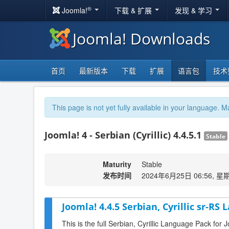
®
Joomla!
下载 & 扩展
发现 & 学习
Joomla! Downloads
首页
最新版本
下载
扩展
语言包
技术
This page is not yet fully available in your language. M
Joomla! 4 - Serbian (Cyrillic) 4.4.5.1
Stable
Maturity
Stable
发布时间
2024年6月25日 06:56, 星
Joomla! 4.4.5 Serbian, Cyrillic sr-RS
This is the full Serbian, Cyrillic Language Pack for 