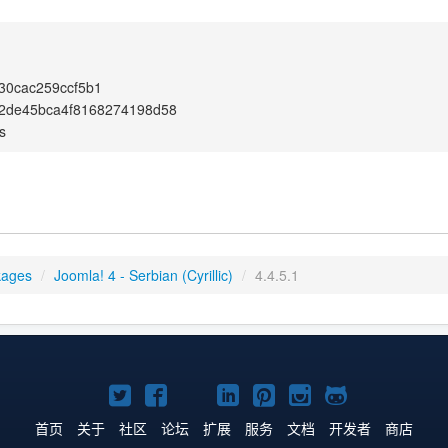
30cac259ccf5b1
2de45bca4f8168274198d58
s
kages
/
Joomla! 4 - Serbian (Cyrillic)
/
4.4.5.1
Twitter
Facebook
YouTube
LinkedIn
Pinterest
Instagram
GitHub
主
主
主
主
主
主
主
首页
关于
社区
论坛
扩展
服务
文档
开发者
商店