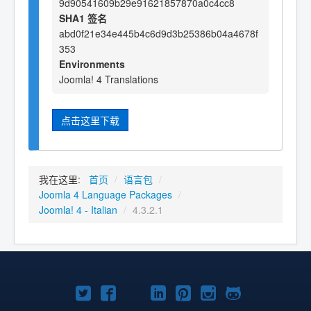
9d90541609b29e91621857870a0c4cc8
SHA1 签名
abd0f21e34e445b4c6d9d3b25386b04a4678f
353
Environments
Joomla! 4 Translations
点击这里下载
我在这里:
首页
/
语言包
/
Joomla 4 Language Packages
/
Joomla! 4 - Italian
/
4.3.2.1
Twitter
Facebook
YouTube
LinkedIn
Pinterest
Instagram
GitHub