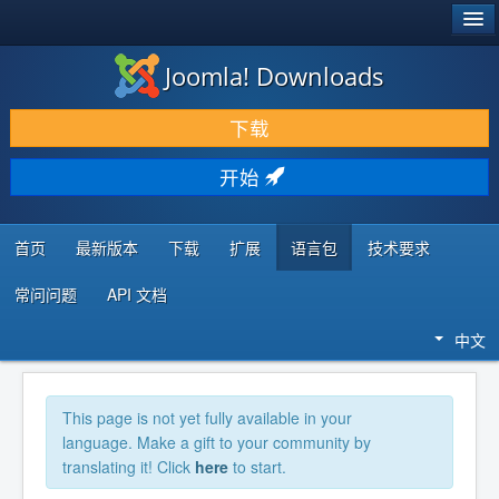
®
JOOMLA!
Joomla! Downloads
下载 & 扩展
下载
发现 & 学习
开始
社区 & 支持
开发者资源
首页
最新版本
下载
扩展
语言包
技术要求
常问问题
API 文档
中文
This page is not yet fully available in your
language. Make a gift to your community by
translating it! Click
here
to start.