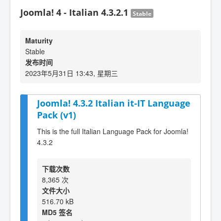
Joomla! 4 - Italian 4.3.2.1
Stable
Maturity
Stable
发布时间
2023年5月31日 13:43, 星期三
Joomla! 4.3.2 Italian it-IT Language
Pack (v1)
This is the full Italian Language Pack for Joomla!
4.3.2
下载次数
8,365 次
文件大小
516.70 kB
MD5 签名