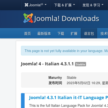
®
Joomla!
下载 & 扩展
发现 & 学习
Joomla! Downloads
首页
最新版本
下载
扩展
语言包
技术
This page is not yet fully available in your language. M
Joomla! 4 - Italian 4.3.1.1
Stable
Maturity
Stable
发布时间
2023年5月02日 16:29, 星
Joomla! 4.3.1 Italian it-IT Language P
This is the full Italian Language Pack for Joomla! 4.