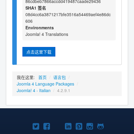
86cdbeb7866accdd419487caade29436
SHA1 签名
08d4cc6a3871217bfe3516a54469aef4e86dc
606
Environments
Joomla! 4 Translations
点击这里下载
我在这里:
首页
/
语言包
/
Joomla 4 Language Packages
/
Joomla! 4 - Italian
/
4.2.9.1
Twitter
Facebook
YouTube
LinkedIn
Pinterest
Instagram
GitHub