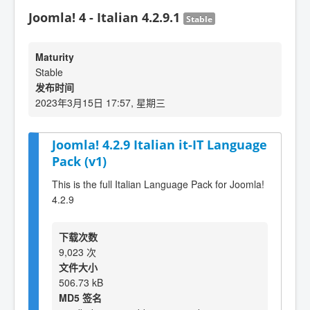
Joomla! 4 - Italian 4.2.9.1
Stable
Maturity
Stable
发布时间
2023年3月15日 17:57, 星期三
Joomla! 4.2.9 Italian it-IT Language
Pack (v1)
This is the full Italian Language Pack for Joomla!
4.2.9
下载次数
9,023 次
文件大小
506.73 kB
MD5 签名