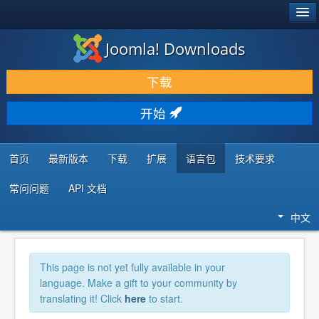
®
JOOMLA!
Joomla! Downloads
下载 & 扩展
下载
发现 & 学习
开始
社区 & 支持
开发者资源
首页
最新版本
下载
扩展
语言包
技术要求
常问问题
API 文档
中文
This page is not yet fully available in your
language. Make a gift to your community by
translating it! Click
here
to start.