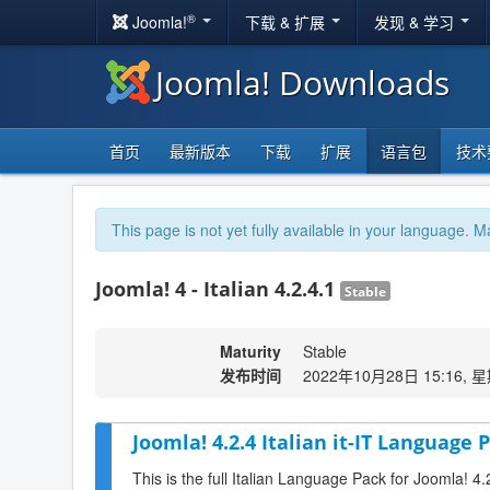
®
Joomla!
下载 & 扩展
发现 & 学习
Joomla! Downloads
首页
最新版本
下载
扩展
语言包
技术
This page is not yet fully available in your language. M
Joomla! 4 - Italian 4.2.4.1
Stable
Maturity
Stable
发布时间
2022年10月28日 15:16, 
Joomla! 4.2.4 Italian it-IT Language P
This is the full Italian Language Pack for Joomla! 4.