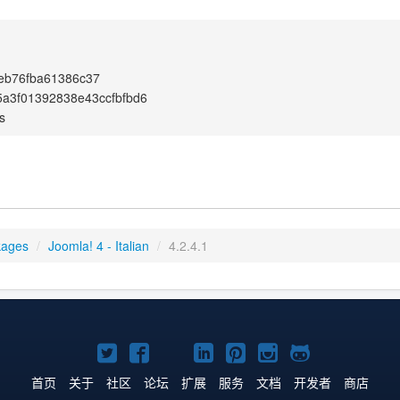
eb76fba61386c37
a3f01392838e43ccfbfbd6
s
kages
/
Joomla! 4 - Italian
/
4.2.4.1
Twitter
Facebook
YouTube
LinkedIn
Pinterest
Instagram
GitHub
主
主
主
主
主
主
主
首页
关于
社区
论坛
扩展
服务
文档
开发者
商店