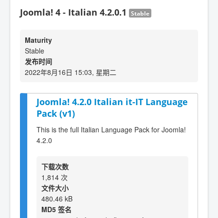
Joomla! 4 - Italian 4.2.0.1
Stable
Maturity
Stable
发布时间
2022年8月16日 15:03, 星期二
Joomla! 4.2.0 Italian it-IT Language
Pack (v1)
This is the full Italian Language Pack for Joomla!
4.2.0
下载次数
1,814 次
文件大小
480.46 kB
MD5 签名