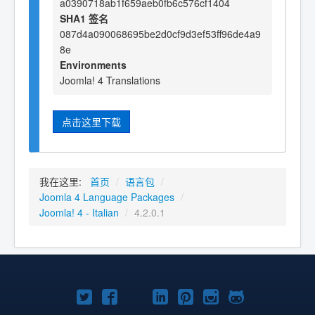
a0390718ab1f659aeb0fb6c576cf1404
SHA1 签名
087d4a090068695be2d0cf9d3ef53ff96de4a9
8e
Environments
Joomla! 4 Translations
点击这里下载
我在这里:
首页
/
语言包
/
Joomla 4 Language Packages
/
Joomla! 4 - Italian
/
4.2.0.1
Twitter
Facebook
YouTube
LinkedIn
Pinterest
Instagram
GitHub