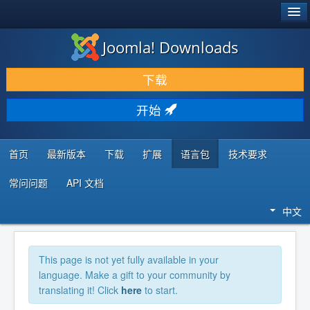
®
JOOMLA!
Joomla! Downloads
下载 & 扩展
下载
发现 & 学习
开始
社区 & 支持
开发者资源
首页
最新版本
下载
扩展
语言包
技术要求
常问问题
API 文档
中文
This page is not yet fully available in your
language. Make a gift to your community by
translating it! Click
here
to start.