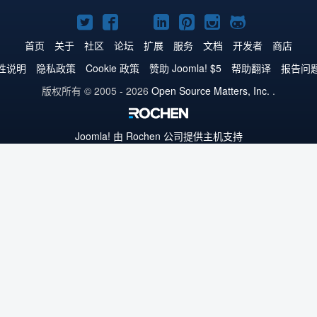
Twitter
Facebook
YouTube
LinkedIn
Pinterest
Instagram
GitHub
主
主
主
主
主
主
主
首页
关于
社区
论坛
扩展
服务
文档
开发者
商店
页
页
页
页
页
页
页
性说明
隐私政策
Cookie 政策
赞助 Joomla! $5
帮助翻译
报告问
版权所有 © 2005 - 2026
Open Source Matters, Inc.
.
Joomla!
由 Rochen 公司提供主机支持