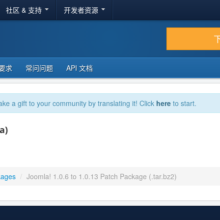
社区 & 支持
开发者资源
要求
常问问题
API 文档
ake a gift to your community by translating it! Click
here
to start.
a)
kages
/
Joomla! 1.0.6 to 1.0.13 Patch Package (.tar.bz2)