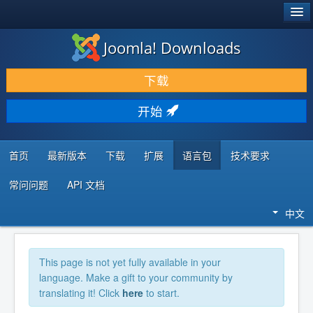
®
JOOMLA!
Joomla! Downloads
下载 & 扩展
下载
发现 & 学习
开始
社区 & 支持
开发者资源
首页
最新版本
下载
扩展
语言包
技术要求
常问问题
API 文档
中文
This page is not yet fully available in your
language. Make a gift to your community by
translating it! Click
here
to start.