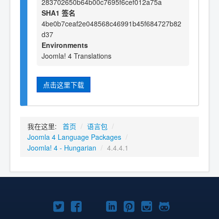
283702650b64b00c7695f6cef012a75a
SHA1 签名
4be0b7ceaf2e048568c46991b45f684727b82
d37
Environments
Joomla! 4 Translations
点击这里下载
我在这里:
首页
/
语言包
/
Joomla 4 Language Packages
/
Joomla! 4 - Hungarian
/
4.4.4.1
Twitter
Facebook
YouTube
LinkedIn
Pinterest
Instagram
GitHub