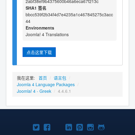
2abf38ef9b4375600b46a6eca67f213c
SHA1 签名
bbcc539f2b34f4d7e4235a1c467845275c3acc
44
Environments
Joomla! 4 Translations
点击这里下载
我在这里:
首页
/
语言包
/
Joomla 4 Language Packages
/
Joomla! 4 - Greek
/
4.4.6.1
Twitter
Facebook
YouTube
LinkedIn
Pinterest
Instagram
GitHub