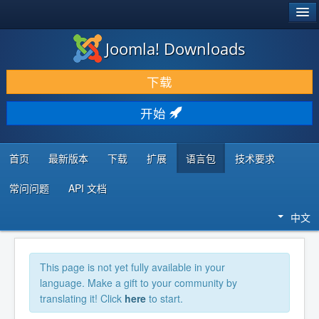
®
JOOMLA!
Joomla! Downloads
下载 & 扩展
下载
发现 & 学习
开始
社区 & 支持
开发者资源
首页
最新版本
下载
扩展
语言包
技术要求
常问问题
API 文档
中文
This page is not yet fully available in your
language. Make a gift to your community by
translating it! Click
here
to start.