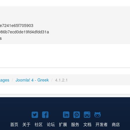
e7241e65f705903
986b7ecd0de19fd4dfdd31a
s
kages
/
Joomla! 4 - Greek
/
4.1.2.1
Twitter
Facebook
YouTube
LinkedIn
Pinterest
Instagram
GitHub
主
主
主
主
主
主
主
首页
关于
社区
论坛
扩展
服务
文档
开发者
商店