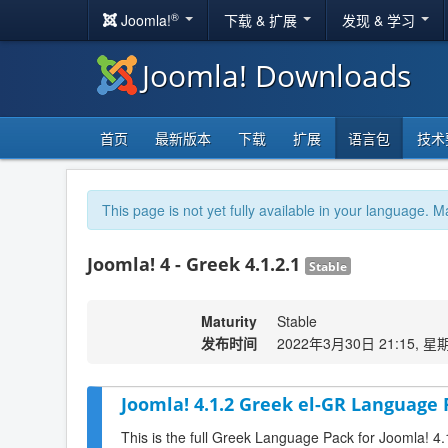
®
Joomla!
下载 & 扩展
发现 & 学习
Joomla! Downloads
首页
最新版本
下载
扩展
语言包
技术
This page is not yet fully available in your language. M
Joomla! 4 - Greek 4.1.2.1
Stable
Maturity
Stable
发布时间
2022年3月30日 21:15, 星
Joomla! 4.1.2 Greek el-GR Language 
This is the full Greek Language Pack for Joomla! 4.