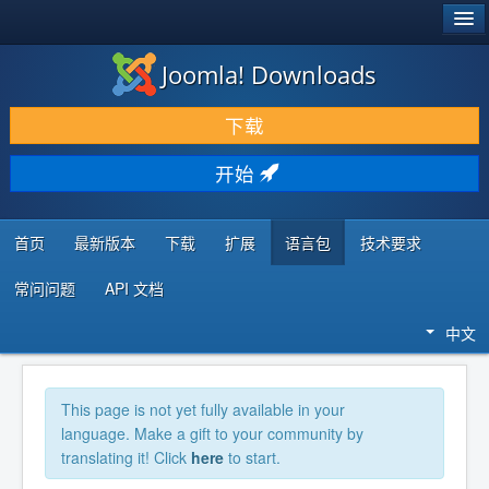
®
JOOMLA!
Joomla! Downloads
下载 & 扩展
下载
发现 & 学习
开始
社区 & 支持
开发者资源
首页
最新版本
下载
扩展
语言包
技术要求
常问问题
API 文档
中文
This page is not yet fully available in your
language. Make a gift to your community by
translating it! Click
here
to start.