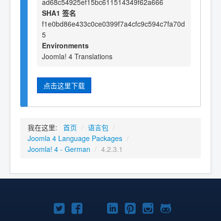
ad68c54925ef15bc611514349f62a666
SHA1 签名
f1e0bd86e433c0ce0399f7a4cfc9c594c7fa70d
5
Environments
Joomla! 4 Translations
点击这里下载
我在这里:
首页
/
语言包
/
Joomla 4 Language Packages
/
Joomla! 4 - German
/
4.2.3.1
Twitter
Facebook
YouTube
LinkedIn
Pinterest
Instagram
GitHub