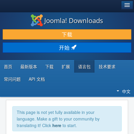
®
JOOMLA!
Joomla! Downloads
下载 & 扩展
下载
发现 & 学习
开始
社区 & 支持
开发者资源
首页
最新版本
下载
扩展
语言包
技术要求
常问问题
API 文档
中文
This page is not yet fully available in your
language. Make a gift to your community by
translating it! Click
here
to start.