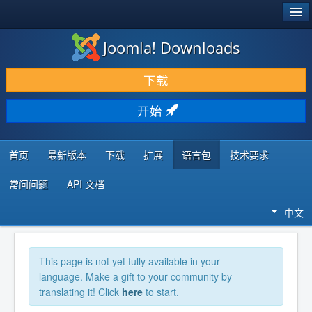
®
JOOMLA!
Joomla! Downloads
下载 & 扩展
下载
发现 & 学习
开始
社区 & 支持
开发者资源
首页
最新版本
下载
扩展
语言包
技术要求
常问问题
API 文档
中文
This page is not yet fully available in your
language. Make a gift to your community by
translating it! Click
here
to start.