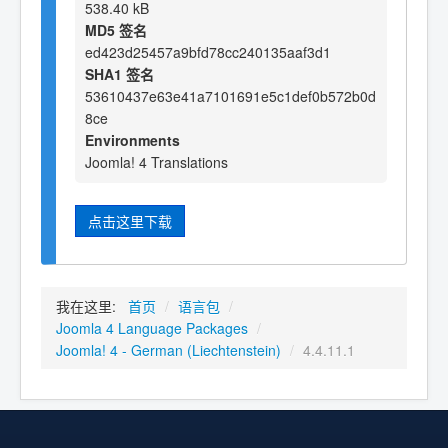
538.40 kB
MD5 签名
ed423d25457a9bfd78cc240135aaf3d1
SHA1 签名
53610437e63e41a7101691e5c1def0b572b0d
8ce
Environments
Joomla! 4 Translations
点击这里下载
我在这里:
首页
/
语言包
/
Joomla 4 Language Packages
/
Joomla! 4 - German (Liechtenstein)
/
4.4.11.1