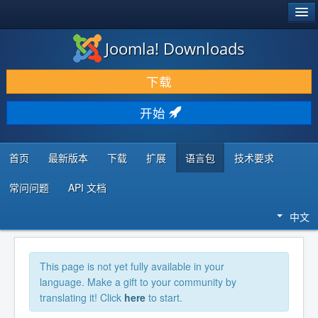
®
JOOMLA!
Joomla! Downloads
下载 & 扩展
下载
发现 & 学习
开始
社区 & 支持
开发者资源
首页
最新版本
下载
扩展
语言包
技术要求
常问问题
API 文档
中文
This page is not yet fully available in your
language. Make a gift to your community by
translating it! Click
here
to start.