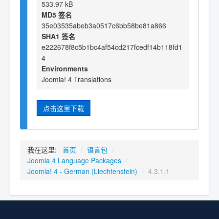
533.97 kB
MD5 签名
35e03535abeb3a0517c6bb58be81a866
SHA1 签名
e222678f8c5b1bc4af54cd217fcedf14b118fd1
4
Environments
Joomla! 4 Translations
点击这里下载
我在这里:
首页
/
语言包
/
Joomla 4 Language Packages
/
Joomla! 4 - German (Liechtenstein)
/
4.3.1.1