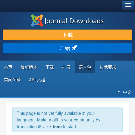
®
JOOMLA!
Joomla! Downloads
下载 & 扩展
下载
发现 & 学习
开始
社区 & 支持
开发者资源
首页
最新版本
下载
扩展
语言包
技术要求
常问问题
API 文档
中文
This page is not yet fully available in your
language. Make a gift to your community by
translating it! Click
here
to start.