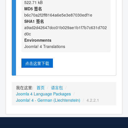
522.71 kB
MD5 签名
b6c70a2f2ff8164a6e5e3e87030edf1e
SHA1 签名
a9ad2d42647dcc01b029ae1b1f7b7c631d702
d0c
Environments
Joomla! 4 Translations
点击这里下载
我在这里:
首页
/
语言包
/
Joomla 4 Language Packages
/
Joomla! 4 - German (Liechtenstein)
/
4.2.2.1