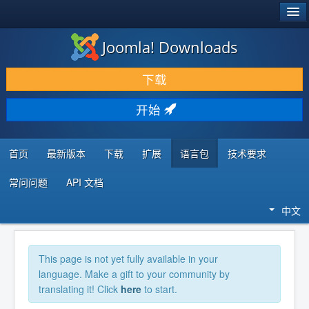
®
JOOMLA!
Joomla! Downloads
下载 & 扩展
下载
发现 & 学习
开始
社区 & 支持
开发者资源
首页
最新版本
下载
扩展
语言包
技术要求
常问问题
API 文档
中文
This page is not yet fully available in your
language. Make a gift to your community by
translating it! Click
here
to start.