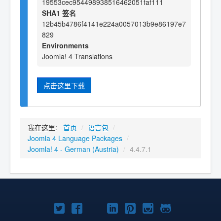
19553cec954498938516462051faf111
SHA1 签名
12b45b4786f4141e224a0057013b9e86197e7
829
Environments
Joomla! 4 Translations
点击这里下载
我在这里:
首页
/
语言包
/
Joomla 4 Language Packages
/
Joomla! 4 - German (Austria)
/
4.4.7.1
Twitter
Facebook
YouTube
LinkedIn
Pinterest
Instagram
GitHub