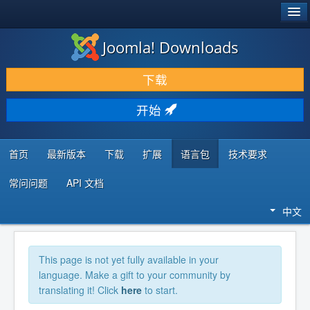
®
JOOMLA!
Joomla! Downloads
下载 & 扩展
下载
发现 & 学习
开始
社区 & 支持
开发者资源
首页
最新版本
下载
扩展
语言包
技术要求
常问问题
API 文档
中文
This page is not yet fully available in your
language. Make a gift to your community by
translating it! Click
here
to start.