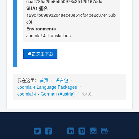
cbaff785a25e6e550976c35125167ddc
SHA1 签名
129c7b09893204aec43e51cf04be2c37e153b
c0f
Environments
Joomla! 4 Translations
点击这里下载
我在这里:
首页
/
语言包
/
Joomla 4 Language Packages
/
Joomla! 4 - German (Austria)
/
4.4.0.1
Twitter
Facebook
YouTube
LinkedIn
Pinterest
Instagram
GitHub