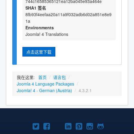
744c16585365121ea12ba045e93a464e
SHA1 签名
8fb93f4eefaa20a11a9f032adb6d02a851e8e9
1a
Environments
Joomla! 4 Translations
点击这里下载
我在这里:
首页
/
语言包
/
Joomla 4 Language Packages
/
Joomla! 4 - German (Austria)
/
4.3.2.1
Twitter
Facebook
YouTube
LinkedIn
Pinterest
Instagram
GitHub