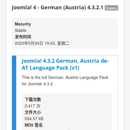
Joomla! 4 - German (Austria) 4.3.2.1
Stable
Maturity
Stable
发布时间
2023年5月30日 19:43, 星期二
Joomla! 4.3.2 German, Austria de-
AT Language Pack (v1)
This is the full German, Austria Language Pack
for Joomla! 4.3.2
下载次数
2,417 次
文件大小
534.57 kB
MD5 签名