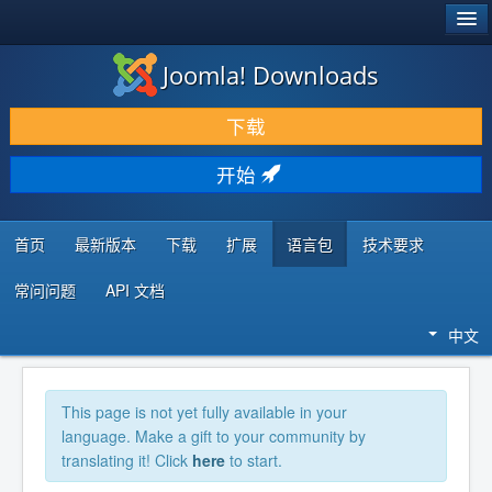
®
JOOMLA!
Joomla! Downloads
下载 & 扩展
下载
发现 & 学习
开始
社区 & 支持
开发者资源
首页
最新版本
下载
扩展
语言包
技术要求
常问问题
API 文档
中文
This page is not yet fully available in your
language. Make a gift to your community by
translating it! Click
here
to start.