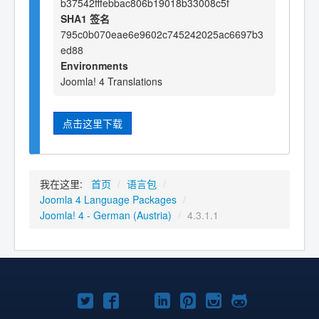
b37542fffebbac806b19018b33008c5f
SHA1 签名
795c0b070eae6e9602c745242025ac6697b3
ed88
Environments
Joomla! 4 Translations
点击这里下载
我在这里:
首页
/
语言包
/
Joomla 4 Language Packages
/
Joomla! 4 - German (Austria)
/
4.3.1.1
Twitter
Facebook
YouTube
LinkedIn
Pinterest
Instagram
GitHub