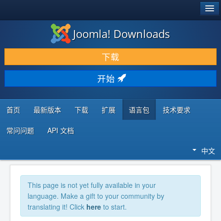
®
JOOMLA!
Joomla! Downloads
下载 & 扩展
下载
发现 & 学习
开始
社区 & 支持
开发者资源
首页
最新版本
下载
扩展
语言包
技术要求
常问问题
API 文档
中文
This page is not yet fully available in your
language. Make a gift to your community by
translating it! Click
here
to start.