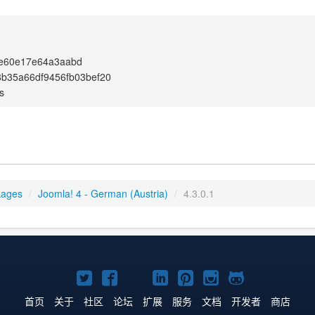
e60e17e64a3aabd
8b35a66df9456fb03bef20
s
kages
/
Joomla! 4 - German (Austria)
/
4.3.0.1
Twitter
Facebook
YouTube
LinkedIn
Pinterest
Instagram
GitHub
主
主
主
主
主
主
主
首页
关于
社区
论坛
扩展
服务
文档
开发者
商店