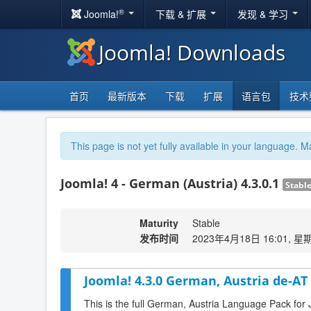
®
Joomla!
下载 & 扩展
发现 & 学习
Joomla! Downloads
首页
最新版本
下载
扩展
语言包
技术
This page is not yet fully available in your language. M
Joomla! 4 - German (Austria) 4.3.0.1
Stabl
Maturity
Stable
发布时间
2023年4月18日 16:01, 星
Joomla! 4.3.0 German, Austria de-AT
This is the full German, Austria Language Pack for 