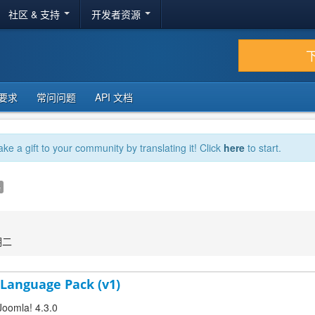
社区 & 支持
开发者资源
要求
常问问题
API 文档
ake a gift to your community by translating it! Click
here
to start.
e
期二
 Language Pack (v1)
Joomla! 4.3.0