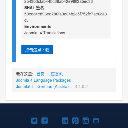
2543b3cfab44bc36ab42e98ff3a5ec33
SHA1 签名
50edc4e896ee786fa9e04b2c5f752fe7ae6ca3
c5
Environments
Joomla! 4 Translations
点击这里下载
我在这里:
首页
/
语言包
/
Joomla 4 Language Packages
/
Joomla! 4 - German (Austria)
/
4.1.0.2
Twitter
Facebook
YouTube
LinkedIn
Pinterest
Instagram
GitHub