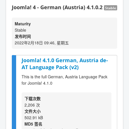
Joomla! 4 - German (Austria) 4.1.0.2
Stable
Maturity
Stable
发布时间
2022年2月18日 09:46, 星期五
Joomla! 4.1.0 German, Austria de-
AT Language Pack (v2)
This is the full German, Austria Language Pack
for Joomla! 4.1.0
下载次数
2,206 次
文件大小
502.91 kB
MD5 签名