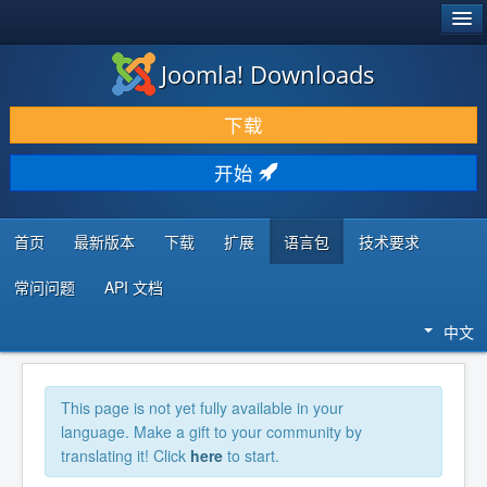
®
JOOMLA!
Joomla! Downloads
下载 & 扩展
下载
发现 & 学习
开始
社区 & 支持
开发者资源
首页
最新版本
下载
扩展
语言包
技术要求
常问问题
API 文档
中文
This page is not yet fully available in your
language. Make a gift to your community by
translating it! Click
here
to start.