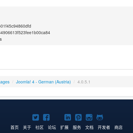
01f45c94860dfd
34906613f523fee1b00ca84
s
kages
/
Joomla! 4 - German (Austria)
/
4.0.5.1
Twitter
Facebook
YouTube
LinkedIn
Pinterest
Instagram
GitHub
主
主
主
主
主
主
主
首页
关于
社区
论坛
扩展
服务
文档
开发者
商店