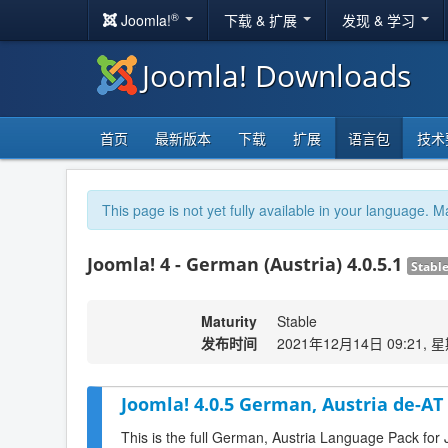
®
Joomla!
下载 & 扩展
发现 & 学习
Joomla! Downloads
首页
最新版本
下载
扩展
语言包
技术
This page is not yet fully available in your language. M
Joomla! 4 - German (Austria) 4.0.5.1
Stabl
Maturity
Stable
发布时间
2021年12月14日 09:21, 
Joomla! 4.0.5 German, Austria de-AT
This is the full German, Austria Language Pack for 