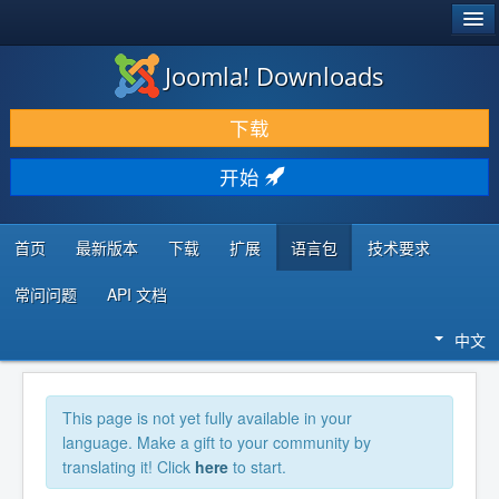
®
JOOMLA!
Joomla! Downloads
下载 & 扩展
下载
发现 & 学习
开始
社区 & 支持
开发者资源
首页
最新版本
下载
扩展
语言包
技术要求
常问问题
API 文档
中文
This page is not yet fully available in your
language. Make a gift to your community by
translating it! Click
here
to start.