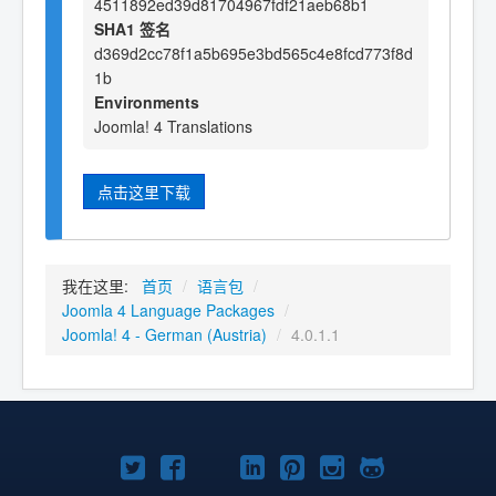
4511892ed39d81704967fdf21aeb68b1
SHA1 签名
d369d2cc78f1a5b695e3bd565c4e8fcd773f8d
1b
Environments
Joomla! 4 Translations
点击这里下载
我在这里:
首页
/
语言包
/
Joomla 4 Language Packages
/
Joomla! 4 - German (Austria)
/
4.0.1.1
Twitter
Facebook
YouTube
LinkedIn
Pinterest
Instagram
GitHub