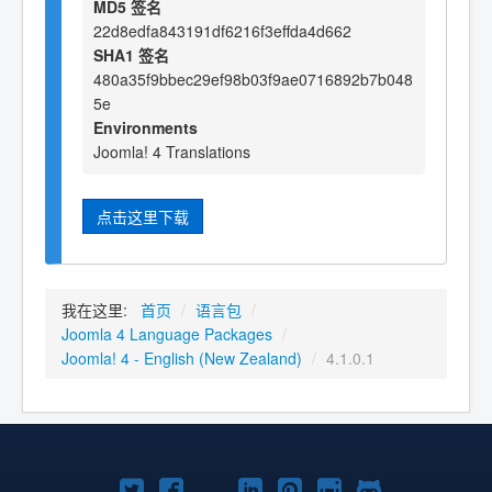
MD5 签名
22d8edfa843191df6216f3effda4d662
SHA1 签名
480a35f9bbec29ef98b03f9ae0716892b7b048
5e
Environments
Joomla! 4 Translations
点击这里下载
我在这里:
首页
/
语言包
/
Joomla 4 Language Packages
/
Joomla! 4 - English (New Zealand)
/
4.1.0.1
Twitter
Facebook
YouTube
LinkedIn
Pinterest
Instagram
GitHub