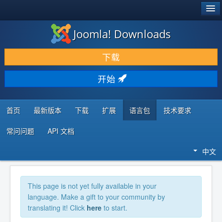
®
JOOMLA!
Joomla! Downloads
下载 & 扩展
下载
发现 & 学习
开始
社区 & 支持
开发者资源
首页
最新版本
下载
扩展
语言包
技术要求
常问问题
API 文档
中文
This page is not yet fully available in your
language. Make a gift to your community by
translating it! Click
here
to start.