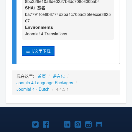
8bb326e10a6de0227b6dc708c600bab4
SHA1 签名
ba7791fce6b6774d2ba4c705ac35feecce3625
67
Environments
Joomla! 4 Translations
点击这里下载
我在这里:
首页
/
语言包
/
Joomla 4 Language Packages
/
Joomla! 4 - Dutch
/
4.4.5.1
Twitter
Facebook
YouTube
LinkedIn
Pinterest
Instagram
GitHub