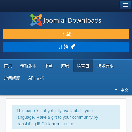
®
JOOMLA!
Joomla! Downloads
下载 & 扩展
下载
发现 & 学习
开始
社区 & 支持
开发者资源
首页
最新版本
下载
扩展
语言包
技术要求
常问问题
API 文档
中文
This page is not yet fully available in your
language. Make a gift to your community by
translating it! Click
here
to start.