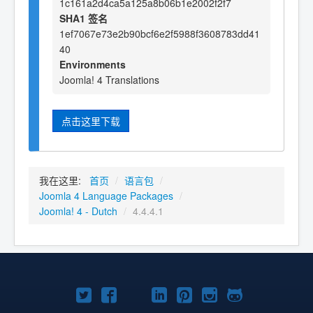
1c161a2d4ca5a125a8b06b1e2002f2f7
SHA1 签名
1ef7067e73e2b90bcf6e2f5988f3608783dd41
40
Environments
Joomla! 4 Translations
点击这里下载
我在这里:
首页
/
语言包
/
Joomla 4 Language Packages
/
Joomla! 4 - Dutch
/
4.4.4.1
Twitter
Facebook
YouTube
LinkedIn
Pinterest
Instagram
GitHub