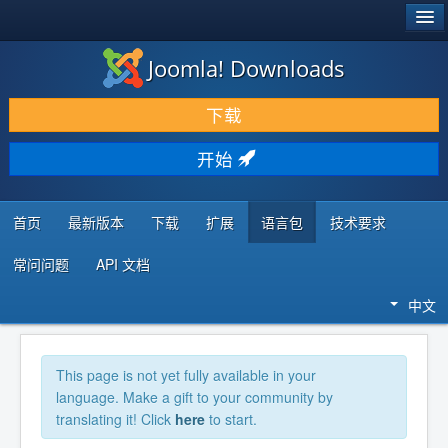
®
JOOMLA!
Joomla! Downloads
下载 & 扩展
下载
发现 & 学习
开始
社区 & 支持
开发者资源
首页
最新版本
下载
扩展
语言包
技术要求
常问问题
API 文档
中文
This page is not yet fully available in your
language. Make a gift to your community by
translating it! Click
here
to start.