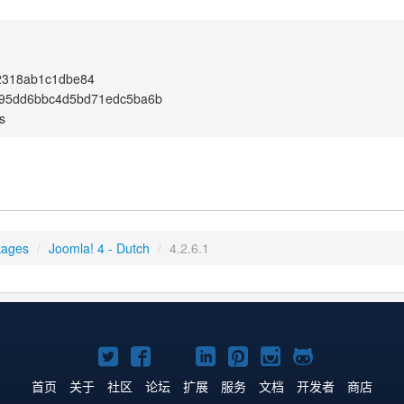
2318ab1c1dbe84
95dd6bbc4d5bd71edc5ba6b
s
kages
/
Joomla! 4 - Dutch
/
4.2.6.1
Twitter
Facebook
YouTube
LinkedIn
Pinterest
Instagram
GitHub
主
主
主
主
主
主
主
首页
关于
社区
论坛
扩展
服务
文档
开发者
商店