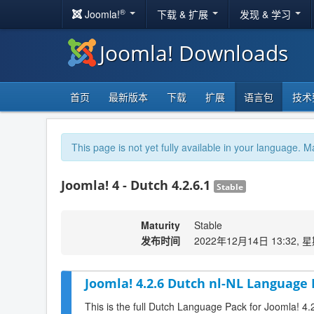
®
Joomla!
下载 & 扩展
发现 & 学习
Joomla! Downloads
首页
最新版本
下载
扩展
语言包
技术
This page is not yet fully available in your language. M
Joomla! 4 - Dutch 4.2.6.1
Stable
Maturity
Stable
发布时间
2022年12月14日 13:32, 
Joomla! 4.2.6 Dutch nl-NL Language 
This is the full Dutch Language Pack for Joomla! 4.