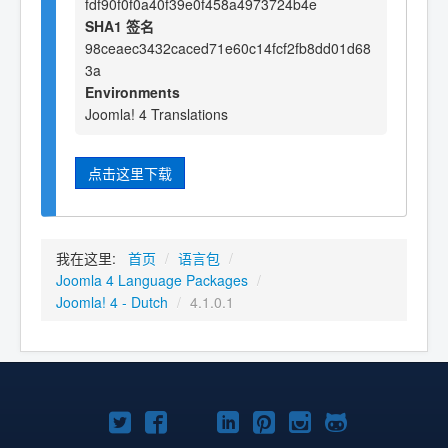
fdf90f0f0a40f39e0f458a4973724b4e
SHA1 签名
98ceaec3432caced71e60c14fcf2fb8dd01d68
3a
Environments
Joomla! 4 Translations
点击这里下载
我在这里:
首页
/
语言包
/
Joomla 4 Language Packages
/
Joomla! 4 - Dutch
/
4.1.0.1
Twitter
Facebook
YouTube
LinkedIn
Pinterest
Instagram
GitHub