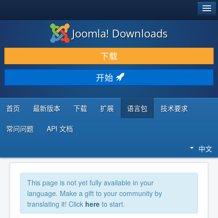
®
JOOMLA!
Joomla! Downloads
下载 & 扩展
下载
发现 & 学习
开始
社区 & 支持
开发者资源
首页
最新版本
下载
扩展
语言包
技术要求
常问问题
API 文档
中文
This page is not yet fully available in your
language. Make a gift to your community by
translating it! Click
here
to start.