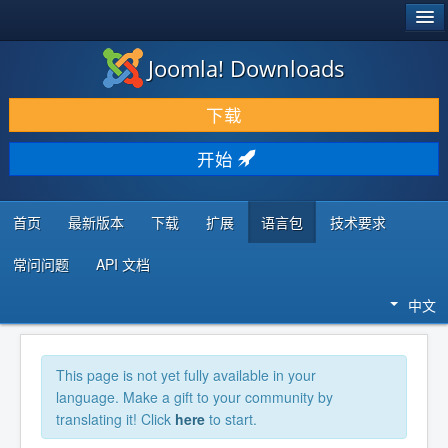
®
JOOMLA!
Joomla! Downloads
下载 & 扩展
下载
发现 & 学习
开始
社区 & 支持
开发者资源
首页
最新版本
下载
扩展
语言包
技术要求
常问问题
API 文档
中文
This page is not yet fully available in your
language. Make a gift to your community by
translating it! Click
here
to start.