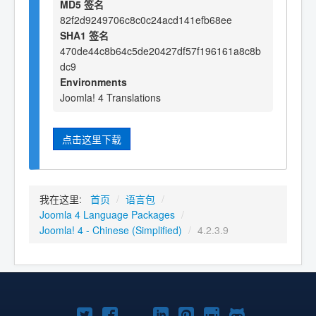
MD5 签名
82f2d9249706c8c0c24acd141efb68ee
SHA1 签名
470de44c8b64c5de20427df57f196161a8c8b
dc9
Environments
Joomla! 4 Translations
点击这里下载
我在这里:
首页
/
语言包
/
Joomla 4 Language Packages
/
Joomla! 4 - Chinese (Simplified)
/
4.2.3.9
Twitter
Facebook
YouTube
LinkedIn
Pinterest
Instagram
GitHub