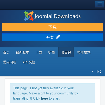
®
JOOMLA!
Joomla! Downloads
下载 & 扩展
下载
发现 & 学习
开始
社区 & 支持
开发者资源
首页
最新版本
下载
扩展
语言包
技术要求
常问问题
API 文档
中文
This page is not yet fully available in your
language. Make a gift to your community by
translating it! Click
here
to start.