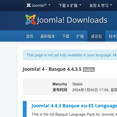
®
Joomla!
下载 & 扩展
发现 & 学习
Joomla! Downloads
首页
最新版本
下载
扩展
语言包
技术
This page is not yet fully available in your language. M
Joomla! 4 - Basque 4.4.3.5
Stable
Maturity
Stable
发布时间
2024年1月30日 17:09, 星
Joomla! 4.4.3 Basque eu-ES Language
This is the full Basque Language Pack for Joomla! 