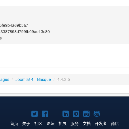
75fe9b4a69b5a7
a3387898d799fb09ae13c80
s
kages
/
Joomla! 4 - Basque
/
4.4.3.5
Twitter
Facebook
YouTube
LinkedIn
Pinterest
Instagram
GitHub
主
主
主
主
主
主
主
首页
关于
社区
论坛
扩展
服务
文档
开发者
商店