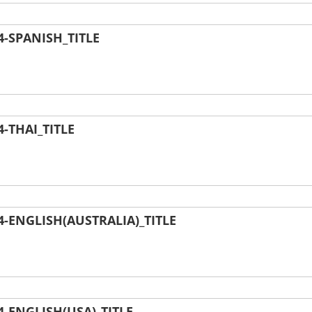
-SPANISH_TITLE
-THAI_TITLE
ENGLISH(AUSTRALIA)_TITLE
-ENGLISH(USA)_TITLE