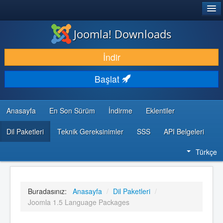
®
JOOMLA!
Joomla! Downloads
İNDIR & GENIŞLET
İndir
KEŞFET & ÖĞREN
Başlat
TOPLULUK & DESTEK
GELIŞTIRICI KAYNAKLARI
Anasayfa
En Son Sürüm
İndirme
Eklentiler
Dil Paketleri
Teknik Gereksinimler
SSS
API Belgeleri
Türkçe
Buradasınız:
Anasayfa
/
Dil Paketleri
/
Joomla 1.5 Language Packages