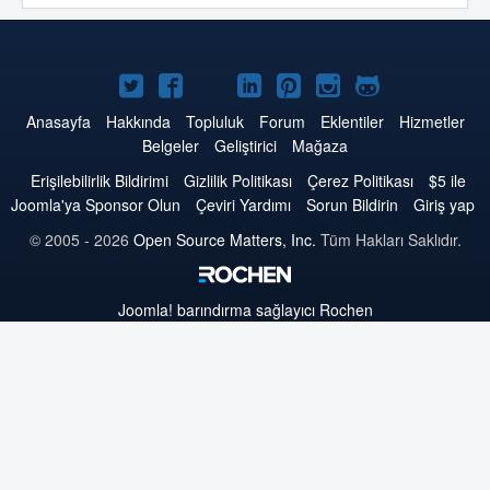
Twitter'da
Facebook'da
YouTube'da
LinkedIn'de
Pinterest'de
Instagram'da
GitHub'da
Joomla
Joomla
Joomla
Joomla
Joomla
Joomla
Joomla
Anasayfa
Hakkında
Topluluk
Forum
Eklentiler
Hizmetler
Belgeler
Geliştirici
Mağaza
Erişilebilirlik Bildirimi
Gizlilik Politikası
Çerez Politikası
$5 ile
Joomla'ya Sponsor Olun
Çeviri Yardımı
Sorun Bildirin
Giriş yap
© 2005 - 2026
Open Source Matters, Inc.
Tüm Hakları Saklıdır.
Joomla!
barındırma sağlayıcı Rochen