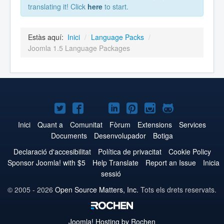
translating it! Click
here
to start.
Estàs aquí:
Inici
/
Language Packs
/
Joomla 1.5 Language Packages
Joomla!
Joomla!
Joomla!
Joomla!
Joomla!
Joomla!
Joomla!
a
a
a
a
a
a
a
Inici
Quant a
Comunitat
Fòrum
Extensions
Services
Documents
Desenvolupador
Botiga
Twitter
Facebook
YouTube
LinkedIn
Pinterest
Instagram
GitHub
Declaració d'accesibilitat
Política de privacitat
Cookie Policy
Sponsor Joomla! with $5
Help Translate
Report an Issue
Inicia
sessió
© 2005 - 2026
Open Source Matters, Inc.
Tots els drets reservats.
Joomla!
Hosting by Rochen