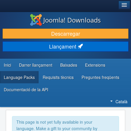
®
JOOMLA!
Joomla! Downloads
DESCARREGA & AMPLIA
Descarregar
DESCOBRIR & APRENDRE
Llançament
COMUNITAT & SUPORT
RECURSOS PER DESENVOLUPADORS/ES
Inici
Darrer llançament
Baixades
Extensions
Language Packs
Requisits tècnics
Preguntes freqüents
Documentació de la API
Català
This page is not yet fully available in your
language. Make a gift to your community by