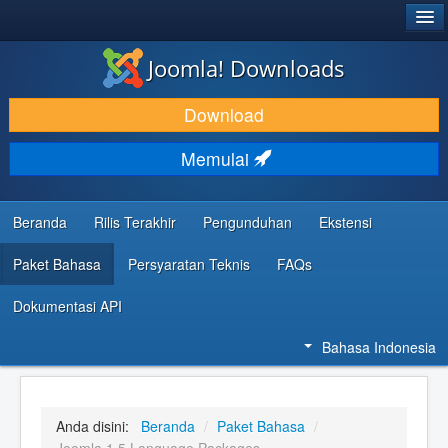
®
JOOMLA!
Joomla! Downloads
DOWNLOAD & KEMBANGKAN
Download
TEMUKAN & PELAJARI
Memulai
DUKUNGAN & KOMUNITAS
REFERENSI DEVELOPER
Beranda
Rilis Terakhir
Pengunduhan
Ekstensi
Paket Bahasa
Persyaratan Teknis
FAQs
Dokumentasi API
Bahasa Indonesia
Anda disini:
Beranda
/
Paket Bahasa
/