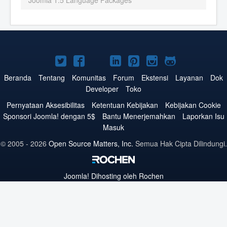
Joomla 1.5 Language Packages
Joomla!
Joomla!
Joomla!
Joomla!
Joomla!
Joomla!
Joomla!
di
di
di
di
di
di
di
Beranda
Tentang
Komunitas
Forum
Ekstensi
Layanan
Dok
Developer
Toko
Twitter
Facebook
YouTube
LinkedIn
Pinterest
Instagram
GitHub
Pernyataan Aksesibilitas
Ketentuan Kebijakan
Kebijakan Cookie
Sponsori Joomla! dengan 5$
Bantu Menerjemahkan
Laporkan Isu
Masuk
© 2005 - 2026
Open Source Matters, Inc.
Semua Hak Cipta Dilindungi.
Joomla!
Dihosting oleh Rochen