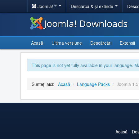
®
Joomla!
Descarcă & și extinde
Desco
Joomla! Downloads
Acasă
Ultima versiune
Descărcări
Extensii
This page is not yet fully available in your language. M
Sunteți aici:
Acasă
/
Language Packs
/
Joomla 1.
Acasă
Des