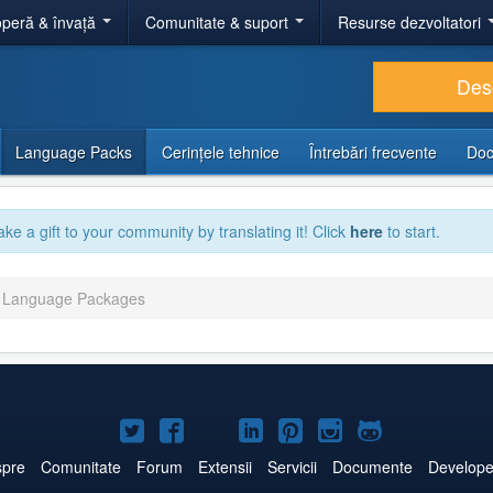
peră & învață
Comunitate & suport
Resurse dezvoltatori
Des
Language Packs
Cerințele tehnice
Întrebări frecvente
Doc
ake a gift to your community by translating it! Click
here
to start.
5 Language Packages
Joomla!
Joomla!
Joomla!
Joomla!
Joomla!
Joomla!
Joomla!
pe
pe
pe
pe
pe
pe
pe
pre
Comunitate
Forum
Extensii
Servicii
Documente
Develope