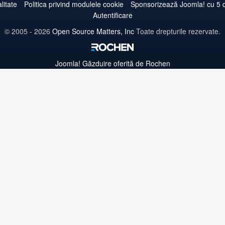
Twitter
Facebook
YouTube
LinkedIn
Pinterest
Instagram
GitHub
litate
Politica privind modulele cookie
Sponsorizează Joomla! cu 5 d
Autentificare
© 2005 - 2026
Open Source Matters, Inc
Toate drepturile rezervate.
Joomla!
Găzduire oferită de Rochen