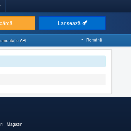
cărcă
Lansează
Română
umentaţie API
ri
Magazin