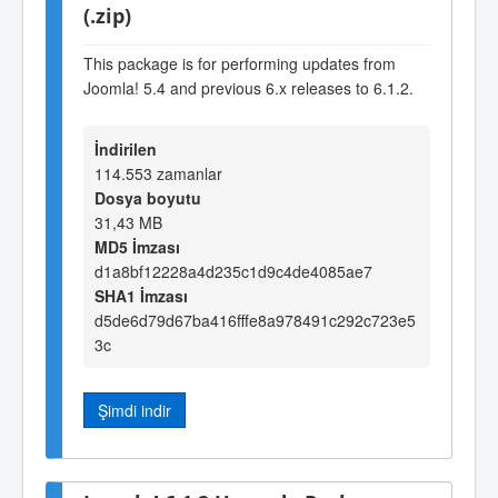
(.zip)
This package is for performing updates from
Joomla! 5.4 and previous 6.x releases to 6.1.2.
İndirilen
114.553 zamanlar
Dosya boyutu
31,43 MB
MD5 İmzası
d1a8bf12228a4d235c1d9c4de4085ae7
SHA1 İmzası
d5de6d79d67ba416fffe8a978491c292c723e5
3c
Şimdi indir