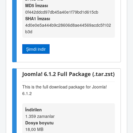
MD5 İmzası
0f442ddcd97db45a40e1f79bd1d615cb
SHA1 İmzası
4d0e0e5a444b9c28606d8ae44569acdc5f102
b3d
Şimdi indir
Joomla! 6.1.2 Full Package (.tar.zst)
This is the full download package for Joomla!
6.1.2
İndirilen
1.359 zamanlar
Dosya boyutu
18,00 MB