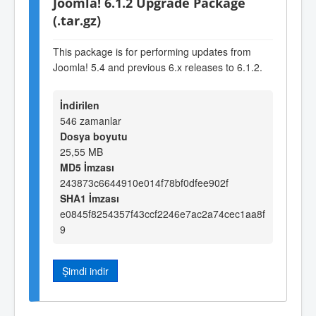
Joomla! 6.1.2 Upgrade Package
(.tar.gz)
This package is for performing updates from
Joomla! 5.4 and previous 6.x releases to 6.1.2.
İndirilen
546 zamanlar
Dosya boyutu
25,55 MB
MD5 İmzası
243873c6644910e014f78bf0dfee902f
SHA1 İmzası
e0845f8254357f43ccf2246e7ac2a74cec1aa8f
9
Şimdi indir