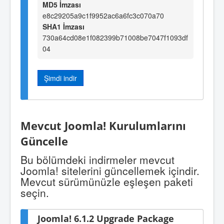
MD5 İmzası
e8c29205a9c1f9952ac6a6fc3c070a70
SHA1 İmzası
730a64cd08e1f082399b71008be7047f1093df
04
Şimdi indir
Mevcut Joomla! Kurulumlarını
Güncelle
Bu bölümdeki indirmeler mevcut
Joomla! sitelerini güncellemek içindir.
Mevcut sürümünüzle eşleşen paketi
seçin.
Joomla! 6.1.2 Upgrade Package