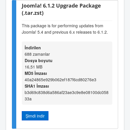
Joomla! 6.1.2 Upgrade Package
(.tar.zst)
This package is for performing updates from
Joomla! 5.4 and previous 6.x releases to 6.1.2.
İndirilen
688 zamanlar
Dosya boyutu
16,51 MB
MD5 İmzası
40a24865e929b062ef187f6cd80276e3
SHA1 İmzası
b3d69c838d6a586af23ae3c9e8e08100dc058
33a
Şimdi indir