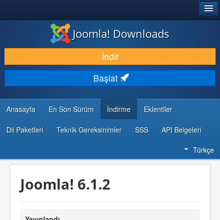
®
JOOMLA!
Joomla! Downloads
İNDIR & GENIŞLET
İndir
KEŞFET & ÖĞREN
Başlat
TOPLULUK & DESTEK
GELIŞTIRICI KAYNAKLARI
Anasayfa
En Son Sürüm
İndirme
Eklentiler
Dil Paketleri
Teknik Gereksinimler
SSS
API Belgeleri
Türkçe
Joomla! 6.1.2
Yayınlandı