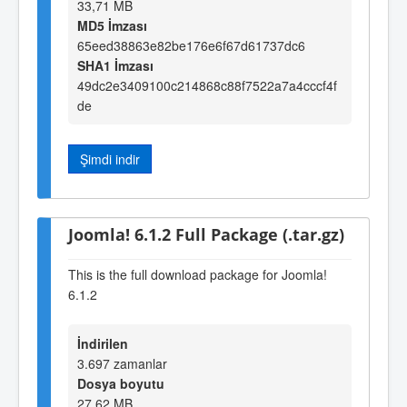
33,71 MB
MD5 İmzası
65eed38863e82be176e6f67d61737dc6
SHA1 İmzası
49dc2e3409100c214868c88f7522a7a4cccf4f
de
Şimdi indir
Joomla! 6.1.2 Full Package (.tar.gz)
This is the full download package for Joomla!
6.1.2
İndirilen
3.697 zamanlar
Dosya boyutu
27,62 MB