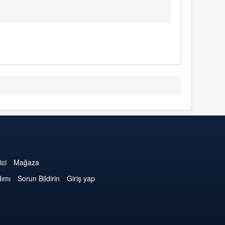
ici
Mağaza
dımı
Sorun Bildirin
Giriş yap