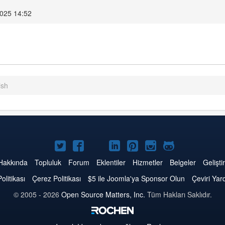
025 14:52
ish
Twitter'da
Facebook'da
YouTube'da
LinkedIn'de
Pinterest'de
Instagram'da
GitHub'da
Joomla
Joomla
Joomla
Joomla
Joomla
Joomla
Joomla
Hakkında
Topluluk
Forum
Eklentiler
Hizmetler
Belgeler
Geliştir
Politikası
Çerez Politikası
$5 ile Joomla'ya Sponsor Olun
Çeviri Yar
© 2005 - 2026
Open Source Matters, Inc.
Tüm Hakları Saklıdır.