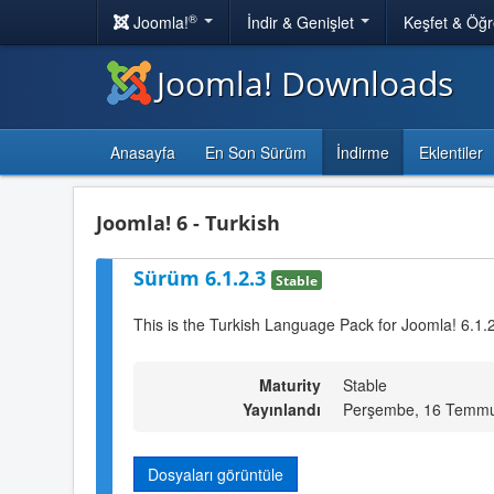
®
Joomla!
İndir & Genişlet
Keşfet & Öğ
Joomla! Downloads
Anasayfa
En Son Sürüm
İndirme
Eklentiler
Joomla! 6 - Turkish
Sürüm 6.1.2.3
Stable
This is the Turkish Language Pack for Joomla! 6.1.2
Maturity
Stable
Yayınlandı
Perşembe, 16 Temmu
Dosyaları görüntüle