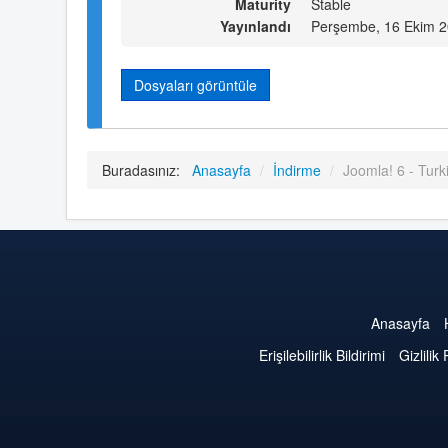
Maturity
Stable
Yayınlandı
Perşembe, 16 Ekim 2
Dosyaları görüntüle
Buradasınız:
Anasayfa
/
İndirme
/
Joomla! 6 - Turk
Anasayfa
Erişilebilirlik Bildirimi
Gizlilik 