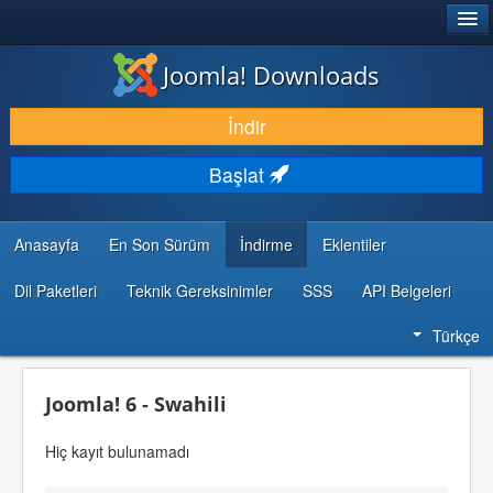
®
JOOMLA!
Joomla! Downloads
İNDIR & GENIŞLET
İndir
KEŞFET & ÖĞREN
Başlat
TOPLULUK & DESTEK
GELIŞTIRICI KAYNAKLARI
Anasayfa
En Son Sürüm
İndirme
Eklentiler
Dil Paketleri
Teknik Gereksinimler
SSS
API Belgeleri
Türkçe
Joomla! 6 - Swahili
Hiç kayıt bulunamadı