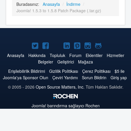
Buradasınız:
Anasayfa
/
İndirme
/
Joomla! 1.5.3 to 1.5.8 Patch Package (.tar.gz)
Twitter'da
Facebook'da
YouTube'da
LinkedIn'de
Pinterest'de
Instagram'da
GitHub'da
Joomla
Joomla
Joomla
Joomla
Joomla
Joomla
Joomla
Anasayfa
Hakkında
Topluluk
Forum
Eklentiler
Hizmetler
Belgeler
Geliştirici
Mağaza
Erişilebilirlik Bildirimi
Gizlilik Politikası
Çerez Politikası
$5 ile
Joomla'ya Sponsor Olun
Çeviri Yardımı
Sorun Bildirin
Giriş yap
© 2005 - 2026
Open Source Matters, Inc.
Tüm Hakları Saklıdır.
Joomla!
barındırma sağlayıcı Rochen