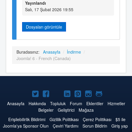
Yayınlandı
Salı, 17 Şubat 2026 19:55
Dosyaları görüntüle
Buradasınız:
Anasayfa
/
İndirme
/
Joomla! 6 - French (Canada)
Twitter'da
Facebook'da
YouTube'da
LinkedIn'de
Pinterest'de
Instagram'da
GitHub'da
Joomla
Joomla
Joomla
Joomla
Joomla
Joomla
Joomla
Anasayfa
Hakkında
Topluluk
Forum
Eklentiler
Hizmetler
Belgeler
Geliştirici
Mağaza
Erişilebilirlik Bildirimi
Gizlilik Politikası
Çerez Politikası
$5 ile
Joomla'ya Sponsor Olun
Çeviri Yardımı
Sorun Bildirin
Giriş yap