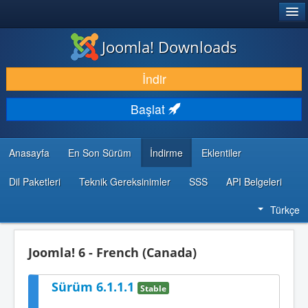
®
JOOMLA!
Joomla! Downloads
İNDIR & GENIŞLET
İndir
KEŞFET & ÖĞREN
Başlat
TOPLULUK & DESTEK
GELIŞTIRICI KAYNAKLARI
Anasayfa
En Son Sürüm
İndirme
Eklentiler
Dil Paketleri
Teknik Gereksinimler
SSS
API Belgeleri
Türkçe
Joomla! 6 - French (Canada)
Sürüm 6.1.1.1
Stable