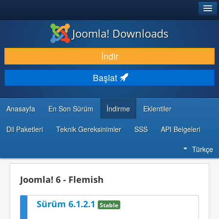
®
JOOMLA!
Joomla! Downloads
İNDIR & GENIŞLET
İndir
KEŞFET & ÖĞREN
Başlat
TOPLULUK & DESTEK
GELIŞTIRICI KAYNAKLARI
Anasayfa
En Son Sürüm
İndirme
Eklentiler
Dil Paketleri
Teknik Gereksinimler
SSS
API Belgeleri
Türkçe
Joomla! 6 - Flemish
Sürüm 6.1.2.1
Stable