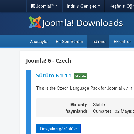
®
Joomla!
İndir & Genişlet
Keşfet & Öğ
Joomla! Downloads
Anasayfa
En Son Sürüm
İndirme
Eklentiler
Joomla! 6 - Czech
Sürüm 6.1.1.1
Stable
This is the Czech Language Pack for Joomla! 6.1.1
Maturity
Stable
Yayınlandı
Cumartesi, 02 Mayıs
Dosyaları görüntüle