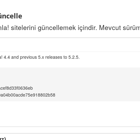
üncelle
a! sitelerini güncellemek içindir. Mevcut sürü
 4.4 and previous 5.x releases to 5.2.5.
cef8d33f0636eb
0a04b00acde75e918802b58
gz)