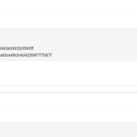
e6da0d452d560ff
5abba48cb4d428987f7b87f