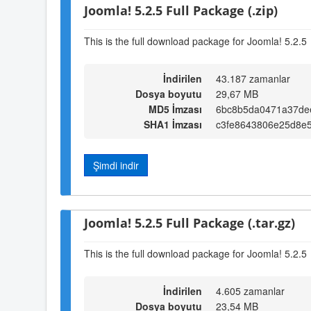
Joomla! 5.2.5 Full Package (.zip)
This is the full download package for Joomla! 5.2.5
İndirilen
43.187 zamanlar
Dosya boyutu
29,67 MB
MD5 İmzası
6bc8b5da0471a37de
SHA1 İmzası
c3fe8643806e25d8e
Şimdi indir
Joomla! 5.2.5 Full Package (.tar.gz)
This is the full download package for Joomla! 5.2.5
İndirilen
4.605 zamanlar
Dosya boyutu
23,54 MB