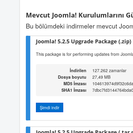
Mevcut Joomla! Kurulumlarını G
Bu bölümdeki indirmeler mevcut Jooml
Joomla! 5.2.5 Upgrade Package (.zip)
This package is for performing updates from Joomla!
İndirilen
127.262 zamanlar
Dosya boyutu
27,49 MB
MD5 İmzası
104613974d9f32c6da
SHA1 İmzası
7dbc7fd3144764bda
Şimdi indir
Joomla! 5.2.5 Upgrade Package (.tar.