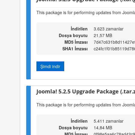
This package is for performing updates from Joomla!
İndirilen
3.623 zamanlar
Dosya boyutu
21,57 MB
MD5 İmzası
7d47c631b8d11427e
SHA1 İmzası
c24fc1f01b85119d78
Şimdi indir
Joomla! 5.2.5 Upgrade Package (.tar.z
This package is for performing updates from Joomla!
İndirilen
5.411 zamanlar
Dosya boyutu
14,84 MB
MD5 İmzası
0f98e5aa6c78ad42c