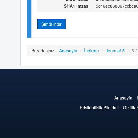
SHA1 İmzası
5c46ec868867ccbca
Şimdi indir
Buradasınız:
Anasayfa
/
İndirme
/
Joomla! 5
/
5.2
Anasayfa
Erişilebilirlik Bildirimi
Gizlilik 