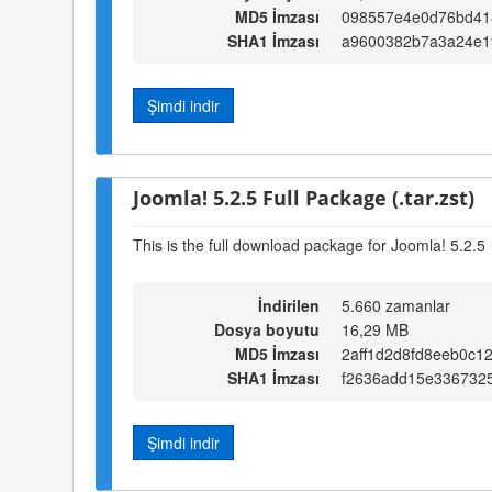
MD5 İmzası
098557e4e0d76bd41
SHA1 İmzası
a9600382b7a3a24e1
Şimdi indir
Joomla! 5.2.5 Full Package (.tar.zst)
This is the full download package for Joomla! 5.2.5
İndirilen
5.660 zamanlar
Dosya boyutu
16,29 MB
MD5 İmzası
2aff1d2d8fd8eeb0c1
SHA1 İmzası
f2636add15e3367325
Şimdi indir