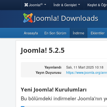
®
Joomla!
İndir & Genişlet
Keşfet & Öğ
Joomla! Downloads
Anasayfa
En Son Sürüm
İndirme
Eklentiler
Joomla! 5.2.5
Yayınlandı
Salı, 11 Mart 2025 10:18
Yayın Duyurusu
https://www.joomla.org/an
Yeni Joomla! Kurulumları
Bu bölümdeki indirmeler Joomla'nın yen