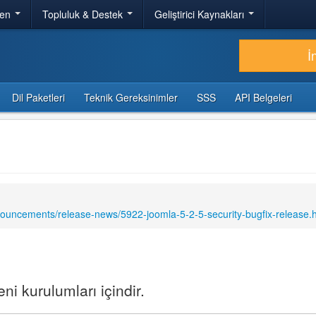
ren
Topluluk & Destek
Geliştirici Kaynakları
İ
Dil Paketleri
Teknik Gereksinimler
SSS
API Belgeleri
nouncements/release-news/5922-joomla-5-2-5-security-bugfix-release.
i kurulumları içindir.