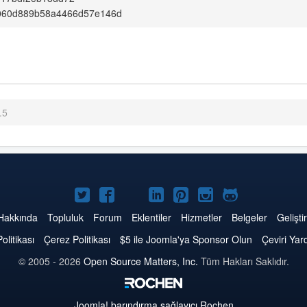
060d889b58a4466d57e146d
.5
Twitter'da
Facebook'da
YouTube'da
LinkedIn'de
Pinterest'de
Instagram'da
GitHub'da
Joomla
Joomla
Joomla
Joomla
Joomla
Joomla
Joomla
Hakkında
Topluluk
Forum
Eklentiler
Hizmetler
Belgeler
Geliştir
Politikası
Çerez Politikası
$5 ile Joomla'ya Sponsor Olun
Çeviri Yar
© 2005 - 2026
Open Source Matters, Inc.
Tüm Hakları Saklıdır.
Joomla!
barındırma sağlayıcı Rochen