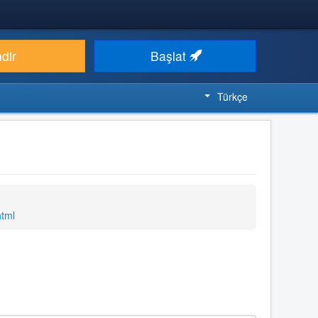
ndir
Başlat
Türkçe
html