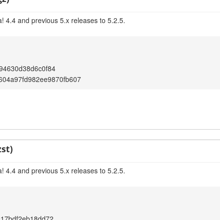
 4.4 and previous 5.x releases to 5.2.5.
94630d38d6c0f84
604a97fd982ee9870fb607
st)
 4.4 and previous 5.x releases to 5.2.5.
917bdf2eb18dd72