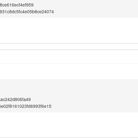
8ce616ecf4ef959
931c8dc5fc4e05b8ce24074
2ac242d806fa49
e02f8161023fd6993f6e15