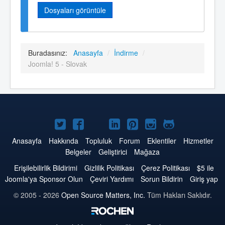
Dosyaları görüntüle
Buradasınız:
Anasayfa
/
İndirme
/
Joomla! 5 - Slovak
Twitter'da
Facebook'da
YouTube'da
LinkedIn'de
Pinterest'de
Instagram'da
GitHub'da
Joomla
Joomla
Joomla
Joomla
Joomla
Joomla
Joomla
Anasayfa
Hakkında
Topluluk
Forum
Eklentiler
Hizmetler
Belgeler
Geliştirici
Mağaza
Erişilebilirlik Bildirimi
Gizlilik Politikası
Çerez Politikası
$5 ile
Joomla'ya Sponsor Olun
Çeviri Yardımı
Sorun Bildirin
Giriş yap
© 2005 - 2026
Open Source Matters, Inc.
Tüm Hakları Saklıdır.