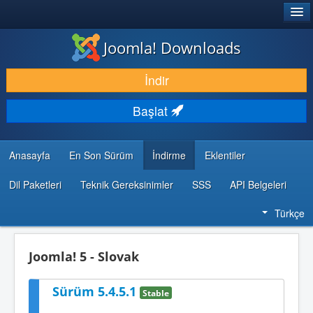
®
JOOMLA!
Joomla! Downloads
İNDIR & GENIŞLET
İndir
KEŞFET & ÖĞREN
Başlat
TOPLULUK & DESTEK
GELIŞTIRICI KAYNAKLARI
Anasayfa
En Son Sürüm
İndirme
Eklentiler
Dil Paketleri
Teknik Gereksinimler
SSS
API Belgeleri
Türkçe
Joomla! 5 - Slovak
Sürüm 5.4.5.1
Stable