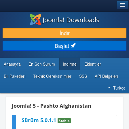
®
JOOMLA!
Joomla! Downloads
İNDIR & GENIŞLET
İndir
KEŞFET & ÖĞREN
Başlat
TOPLULUK & DESTEK
GELIŞTIRICI KAYNAKLARI
Anasayfa
En Son Sürüm
İndirme
Eklentiler
Dil Paketleri
Teknik Gereksinimler
SSS
API Belgeleri
Türkçe
Joomla! 5 - Pashto Afghanistan
Sürüm 5.0.1.1
Stable