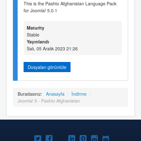
This is the Pashto Afghanistan Language Pack
for Joomla! 5.0.1
Maturity
Stable
Yayınlandı
Salı, 05 Aralık 2023 21:26
Dosyaları görüntüle
Buradasınız:
Anasayfa
/
İndirme
/
Joomla! 5 - Pashto Afghanistan
Twitter'da
Facebook'da
YouTube'da
LinkedIn'de
Pinterest'de
Instagram'da
GitHub'da