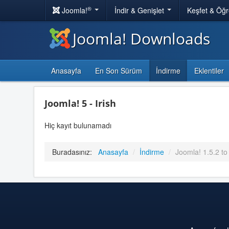
®
Joomla!
İndir & Genişlet
Keşfet & Öğ
Joomla! Downloads
Anasayfa
En Son Sürüm
İndirme
Eklentiler
Joomla! 5 - Irish
Hiç kayıt bulunamadı
Buradasınız:
Anasayfa
/
İndirme
/
Joomla! 1.5.2 to