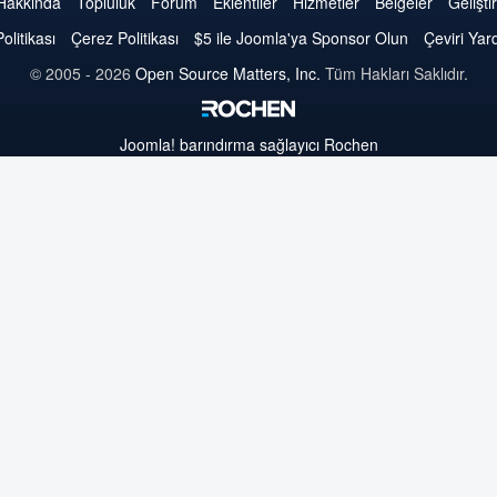
Joomla
Joomla
Joomla
Joomla
Joomla
Joomla
Joomla
Hakkında
Topluluk
Forum
Eklentiler
Hizmetler
Belgeler
Geliştir
Politikası
Çerez Politikası
$5 ile Joomla'ya Sponsor Olun
Çeviri Yar
© 2005 - 2026
Open Source Matters, Inc.
Tüm Hakları Saklıdır.
Joomla!
barındırma sağlayıcı Rochen