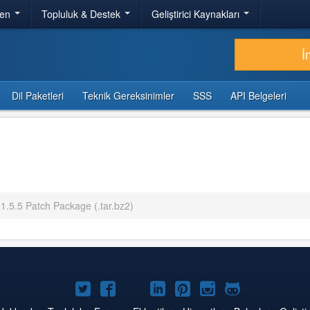
ren
Topluluk & Destek
Geliştirici Kaynakları
İ
Dil Paketleri
Teknik Gereksinimler
SSS
API Belgeleri
 1.5.5 Patch Package (.tar.bz2)
Twitter'da
Facebook'da
YouTube'da
LinkedIn'de
Pinterest'de
Instagram'da
GitHub'da