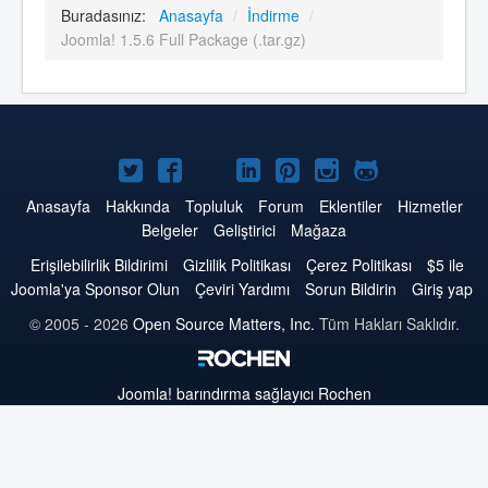
Buradasınız:
Anasayfa
/
İndirme
/
Joomla! 1.5.6 Full Package (.tar.gz)
Twitter'da
Facebook'da
YouTube'da
LinkedIn'de
Pinterest'de
Instagram'da
GitHub'da
Joomla
Joomla
Joomla
Joomla
Joomla
Joomla
Joomla
Anasayfa
Hakkında
Topluluk
Forum
Eklentiler
Hizmetler
Belgeler
Geliştirici
Mağaza
Erişilebilirlik Bildirimi
Gizlilik Politikası
Çerez Politikası
$5 ile
Joomla'ya Sponsor Olun
Çeviri Yardımı
Sorun Bildirin
Giriş yap
© 2005 - 2026
Open Source Matters, Inc.
Tüm Hakları Saklıdır.
Joomla!
barındırma sağlayıcı Rochen