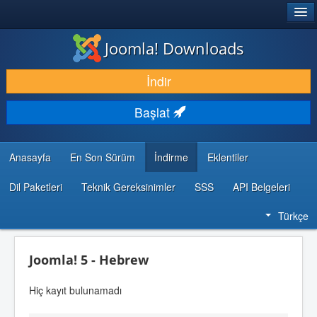
®
JOOMLA!
Joomla! Downloads
İNDIR & GENIŞLET
İndir
KEŞFET & ÖĞREN
Başlat
TOPLULUK & DESTEK
GELIŞTIRICI KAYNAKLARI
Anasayfa
En Son Sürüm
İndirme
Eklentiler
Dil Paketleri
Teknik Gereksinimler
SSS
API Belgeleri
Türkçe
Joomla! 5 - Hebrew
Hiç kayıt bulunamadı