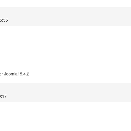
15:55
or Joomla! 5.4.2
6:17