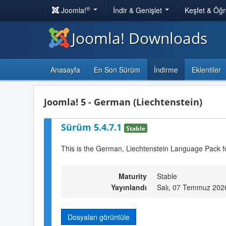
®
Joomla!
İndir & Genişlet
Keşfet & Öğ
Joomla! Downloads
Anasayfa
En Son Sürüm
İndirme
Eklentiler
Joomla! 5 - German (Liechtenstein)
Sürüm 5.4.7.1
Stable
This is the German, Liechtenstein Language Pack f
Maturity
Stable
Yayınlandı
Salı, 07 Temmuz 202
Dosyaları görüntüle