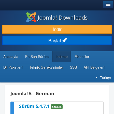
®
JOOMLA!
Joomla! Downloads
İNDIR & GENIŞLET
İndir
KEŞFET & ÖĞREN
Başlat
TOPLULUK & DESTEK
GELIŞTIRICI KAYNAKLARI
Anasayfa
En Son Sürüm
İndirme
Eklentiler
Dil Paketleri
Teknik Gereksinimler
SSS
API Belgeleri
Türkçe
Joomla! 5 - German
Sürüm 5.4.7.1
Stable