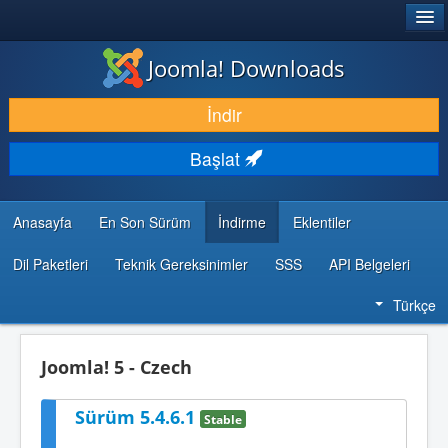
®
JOOMLA!
Joomla! Downloads
İNDIR & GENIŞLET
İndir
KEŞFET & ÖĞREN
Başlat
TOPLULUK & DESTEK
GELIŞTIRICI KAYNAKLARI
Anasayfa
En Son Sürüm
İndirme
Eklentiler
Dil Paketleri
Teknik Gereksinimler
SSS
API Belgeleri
Türkçe
Joomla! 5 - Czech
Sürüm 5.4.6.1
Stable