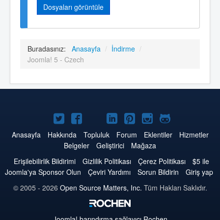
Dosyaları görüntüle
Buradasınız:
Anasayfa
/
İndirme
/
Joomla! 5 - Czech
Twitter'da
Facebook'da
YouTube'da
LinkedIn'de
Pinterest'de
Instagram'da
GitHub'da
Joomla
Joomla
Joomla
Joomla
Joomla
Joomla
Joomla
Anasayfa
Hakkında
Topluluk
Forum
Eklentiler
Hizmetler
Belgeler
Geliştirici
Mağaza
Erişilebilirlik Bildirimi
Gizlilik Politikası
Çerez Politikası
$5 ile
Joomla'ya Sponsor Olun
Çeviri Yardımı
Sorun Bildirin
Giriş yap
© 2005 - 2026
Open Source Matters, Inc.
Tüm Hakları Saklıdır.
Joomla!
barındırma sağlayıcı Rochen